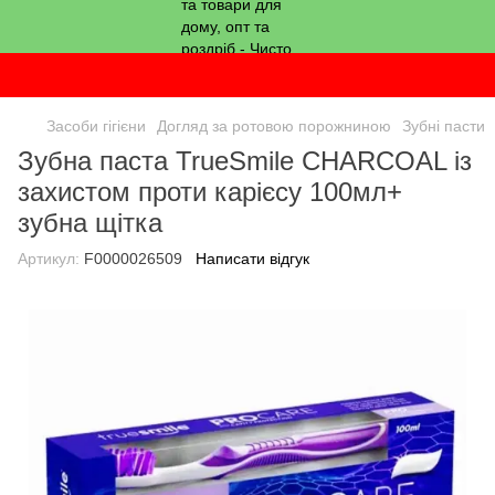
Засоби гігієни
Догляд за ротовою порожниною
Зубні пасти
Зубна паста TrueSmile CHARCOAL із
захистом проти карієсу 100мл+
зубна щітка
Артикул:
F0000026509
Написати відгук