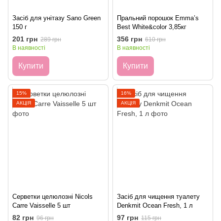
Засіб для унітазу Sano Green
Пральний порошок Emma’s
150 г
Best White&color 3,85кг
201 грн
356 грн
289 грн
610 грн
В наявності
В наявності
Купити
Купити
15%
16%
АКЦІЯ
АКЦІЯ
Серветки целюлозні Nicols
Засіб для чищення туалету
Carre Vaisselle 5 шт
Denkmit Ocean Fresh, 1 л
82 грн
97 грн
96 грн
115 грн