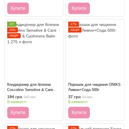
Купити
Купити
ХІТ
27%
20%
АКЦІЯ
АКЦІЯ
Кондиціонер для білизни
Порошок для чищення ONIKS
Coccolino Sensitive & Care
Лимон+Сода 500г
Almond & Cashmere Balm
194 грн
37 грн
242 грн
51 грн
1.275 л
В наявності
В наявності
Купити
Купити
27%
27%