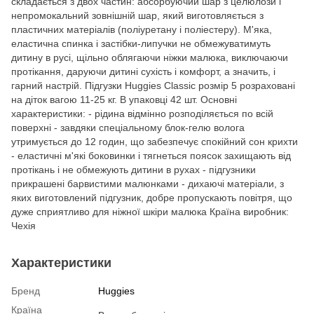
складається з двох частин: абсорбуючий шар з целюлози і
непромокальний зовнішній шар, який виготовляється з
пластичних матеріалів (поліуретану і поліестеру). М'яка,
еластична спинка і застібки-липучки не обмежуватимуть
дитину в русі, щільно облягаючи ніжки малюка, виключаючи
протікання, даруючи дитині сухість і комфорт, а значить, і
гарний настрій. Підгузки Huggies Classic розмір 5 розраховані
на діток вагою 11-25 кг. В упаковці 42 шт. Основні
характеристики: - рідина відмінно розподіляється по всій
поверхні - завдяки спеціальному блок-гелю волога
утримується до 12 годин, що забезпечує спокійний сон крихти
- еластичні м'які боковинки і тягнеться поясок захищають від
протікань і не обмежують дитини в рухах - підгузники
прикрашені барвистими малюнками - дихаючі матеріали, з
яких виготовлений підгузник, добре пропускають повітря, що
дуже сприятливо для ніжної шкіри малюка Країна виробник:
Чехія
Характеристики
Бренд
Huggies
Країна