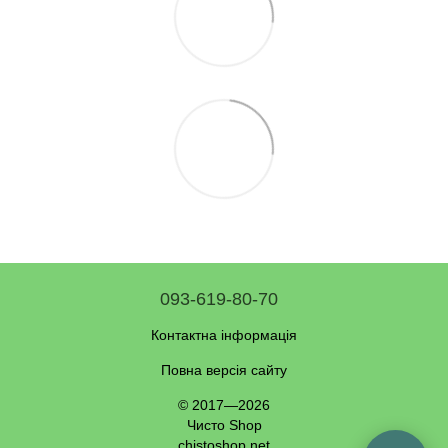
093-619-80-70
Контактна інформація
Повна версія сайту
© 2017—2026
Чисто Shop
chistoshop.net