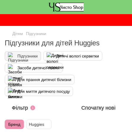
Дітям
Підгузники
Підгузники для дітей Huggies
Підгузники
Дитячі вологі серветки
Засоби дитячої гігієни
Для прання дитячої білизни
Для миття дитячого посуду
Фільтр
Спочатку нові
1
Бренд
Huggies