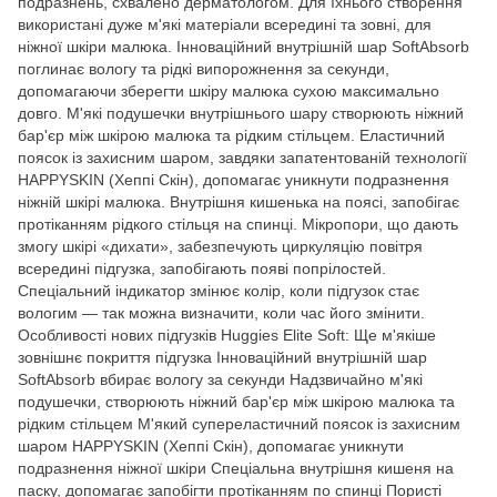
подразнень, схвалено дерматологом. Для їхнього створення
використані дуже м'які матеріали всередині та зовні, для
ніжної шкіри малюка. Інноваційний внутрішній шар SoftAbsorb
поглинає вологу та рідкі випорожнення за секунди,
допомагаючи зберегти шкіру малюка сухою максимально
довго. М'які подушечки внутрішнього шару створюють ніжний
бар'єр між шкірою малюка та рідким стільцем. Еластичний
поясок із захисним шаром, завдяки запатентованій технології
HAPPYSKIN (Хеппі Скін), допомагає уникнути подразнення
ніжній шкірі малюка. Внутрішня кишенька на поясі, запобігає
протіканням рідкого стільця на спинці. Мікропори, що дають
змогу шкірі «дихати», забезпечують циркуляцію повітря
всередині підгузка, запобігають появі попрілостей.
Спеціальний індикатор змінює колір, коли підгузок стає
вологим — так можна визначити, коли час його змінити.
Особливості нових підгузків Huggies Elite Soft: Ще м'якіше
зовнішнє покриття підгузка Інноваційний внутрішній шар
SoftAbsorb вбирає вологу за секунди Надзвичайно м'які
подушечки, створюють ніжний бар'єр між шкірою малюка та
рідким стільцем М'який супереластичний поясок із захисним
шаром HAPPYSKIN (Хеппі Скін), допомагає уникнути
подразнення ніжної шкіри Спеціальна внутрішня кишеня на
паску, допомагає запобігти протіканням по спинці Пористі