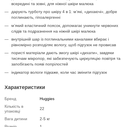
всередині та зовні, для ніжної шкіри малюка
дарують турботу про шкіру 4 в 1: м’які, «дихаючі», добре
поглинають, гіпоалергенні
м’який еластичний поясок, допомагає уникнути червоних
слідів та подразнення на ніжній шкірі малюка
внутрішній шар із поглинальними каналами вбирає і
рівномірно розподіляє вологу, щоб підгузок не провисав
пористі матеріали дають змогу шкірі «дихати», завдяки
тисячам мікропор, які забезпечують циркуляцію повітря та
запобігають появі попрілостей
індикатор вологи підкаже, коли час змінити підгузок
Характеристики
Бренд
Huggies
Кількість в
22
упаковці
Вага дитини
2-5 кг
Розмір
1