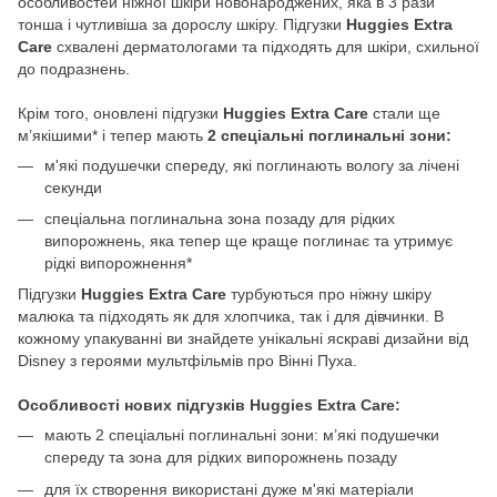
особливостей ніжної шкіри новонароджених, яка в 3 рази
тонша і чутливіша за дорослу шкіру. Підгузки
Huggies Extra
Care
схвалені дерматологами та підходять для шкіри, схильної
до подразнень.
Крім того, оновлені підгузки
Huggies Extra Care
стали ще
м’якішими* і тепер мають
2 спеціальні поглинальні зони:
м'які подушечки спереду, які поглинають вологу за лічені
секунди
спеціальна поглинальна зона позаду для рідких
випорожнень, яка тепер ще краще поглинає та утримує
рідкі випорожнення*
Підгузки
Huggies Extra Care
турбуються про ніжну шкіру
малюка та підходять як для хлопчика, так і для дівчинки. В
кожному упакуванні ви знайдете унікальні яскраві дизайни від
Disney з героями мультфільмів про Вінні Пуха.
Особливості нових підгузків Huggies Extra Care:
мають 2 спеціальні поглинальні зони: м’які подушечки
спереду та зона для рідких випорожнень позаду
для їх створення використані дуже м'які матеріали