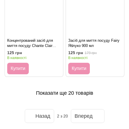
Концентрований засіб для
Засіб для миття посуду Fairy
миття посуду Chante Clair
Яблуко 900 мл
Piatti Arancia e Mandarino 500
125 грн
125 грн
179 грн
мл
В наявності
В наявності
Купити
Купити
Показати ще 20 товарів
Назад
Вперед
2
з 20