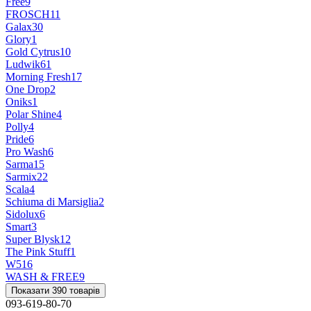
Free
9
FROSCH
11
Galax
30
Glory
1
Gold Cytrus
10
Ludwik
61
Morning Fresh
17
One Drop
2
Oniks
1
Polar Shine
4
Polly
4
Pride
6
Pro Wash
6
Sarma
15
Sarmix
22
Scala
4
Schiuma di Marsiglia
2
Sidolux
6
Smart
3
Super Blysk
12
The Pink Stuff
1
W5
16
WASH & FREE
9
Показати 390 товарів
093-619-80-70