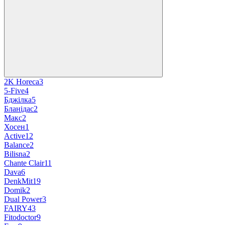
2K Horeca
3
5-Five
4
Бджілка
5
Бланідас
2
Макс
2
Хосен
1
Active
12
Balance
2
Bilisna
2
Chante Clair
11
Dava
6
DenkMit
19
Domik
2
Dual Power
3
FAIRY
43
Fitodoctor
9