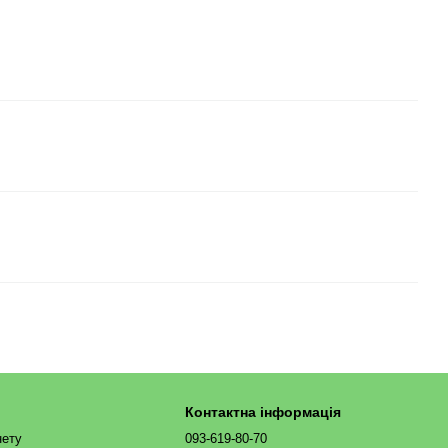
Контактна інформація
нету
093-619-80-70