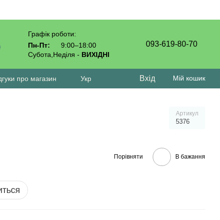
Графік роботи:
093-619-80-70
Пн-Пт:
9:00–18:00
Субота,Неділя -
ВИХІДНІ
Вхід
Мій кошик
дгуки про магазин
Укр
Артикул
5376
Порівняти
В бажання
иться