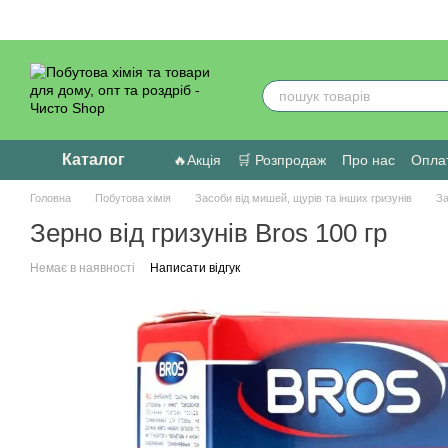
Перейти до основного контенту
Каталог
🔥Акція
🛒 Розпродаж
Про нас
Оплат
Головна
Побутова хімія
Засоби від мишей, щурів та інших гризунів
За
Зерно від гризунів Bros 100 гр
Немає в наявності
Написати відгук