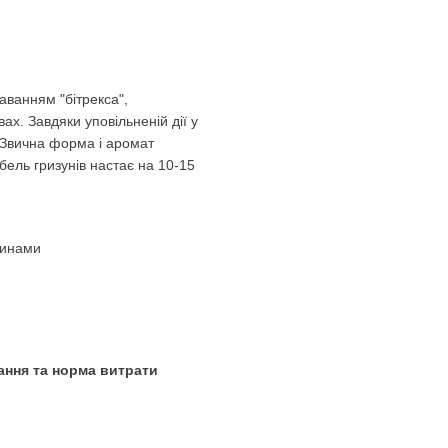
аванням "бітрекса",
х. Завдяки уповільненій дії у
. Звична форма і аромат
ель гризунів настає на 10-15
ринами
вання та норма витрати