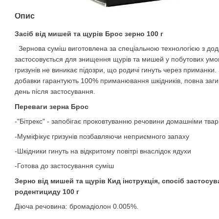
Опис
Засіб від мишей та щурів Брос зерно 100 г
Зернова суміш виготовлена за спеціальною технологією з дод
застосовується для знищення щурів та мишей у побутових умова
гризунів не виникає підозри, що родичі гинуть через приманки
добавки гарантують 100% приманювання шкідників, повна загиб
день після застосування.
Переваги зерна Брос
-"Бітрекс" - запобігає проковтуванню речовини домашніми тва
-Муміфікує гризунів позбавляючи неприємного запаху
-Шкідники гинуть на відкритому повітрі внаслідок ядухи
-Готова до застосування суміш
Зерно від мишей та щурів Кид інструкція, спосіб застосу
родентициду 100 г
Діюча речовина: бромадіолон 0.005%.