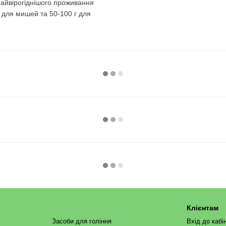
 найвірогіднішого проживання
г для мишей та 50-100 г для
Клієнтам
Засоби для гоління
Вхід до кабі