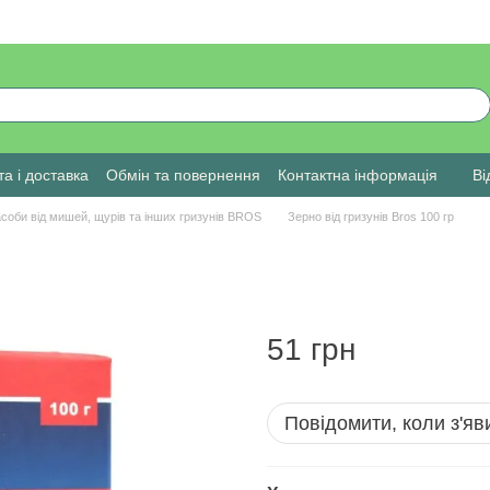
а і доставка
Обмін та повернення
Контактна інформація
Ві
соби від мишей, щурів та інших гризунів BROS
Зерно від гризунів Bros 100 гр
51 грн
Повідомити, коли з'яв