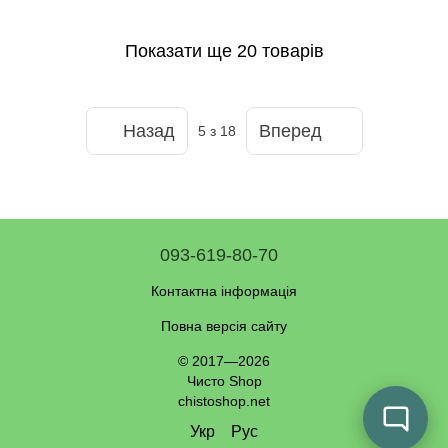
Показати ще 20 товарів
Назад
Вперед
5
з 18
093-619-80-70
Контактна інформація
Повна версія сайту
© 2017—2026
Чисто Shop
chistoshop.net
Укр
Рус