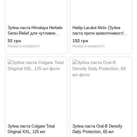
Зубна паста Himalaya Herbals
Набір Lacalut Aktiv (Зубна
Sensi-Relief для чутливих
паста проти кровоточивості
зубів (комплексний догляд),
ясен + Бальзам для губ)
52 грн
152 грн
125 г
75 мл
Немає в наявності
Немає в наявності
Зубна паста Colgate Total
Зубна паста Oral-B Densify
Original XXL, 125 мл
Daily Protection, 65 мл