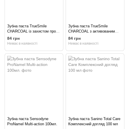
Зубна паста TrueSmile
Зубна паста TrueSmile
CHARCOAL із захистом проти
CHARCOAL з активованим
карієсу 100мл+ зубна щітка
вугіллям 100мл+ зубна щітка
84 грн
84 грн
Немає в наявності
Немає в наявності
Зубна паста Sensodyne
Зубна паста Sanino Total Care
ProNamel Multi-action 100мл.
Комплексний догляд 100 мл