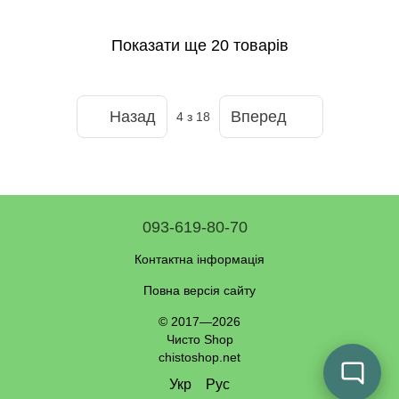
Показати ще 20 товарів
Назад
Вперед
4
з 18
093-619-80-70
Контактна інформація
Повна версія сайту
© 2017—2026
Чисто Shop
chistoshop.net
Укр
Рус